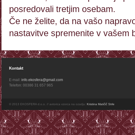
posredovali tretjim osebam.
Če ne želite, da na vašo naprav
nastavitve spremenite v vašem b
Kontakt
E-mail:
info.ekosfera@gmail.com
Telefon: 00386 31 657 965
© 2013 EKOSFERA d.o.o. // avtorica vzorca na ozadju:
Kristina Matičič Strle